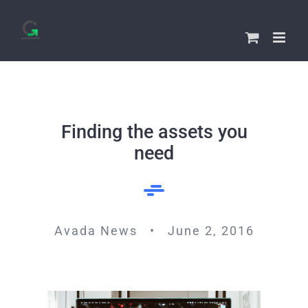
Skip
to
content
Finding the assets you
need
Avada News • June 2, 2016