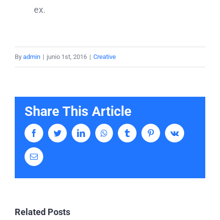
ex.
By
admin
|
junio 1st, 2016
|
Creative
Share This Article
Facebook
Twitter
LinkedIn
Whatsapp
Tumblr
Pinterest
Vk
Email
Related Posts