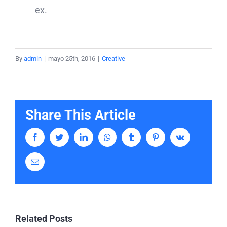
ex.
By
admin
|
mayo 25th, 2016
|
Creative
Share This Article
Facebook
Twitter
LinkedIn
Whatsapp
Tumblr
Pinterest
Vk
Email
Related Posts